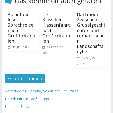
Das könnte dir auch gefallen
Ab auf die
Der
Dartmoor:
Insel:
Klassiker –
Zwischen
Sprachreise
Klassenfahrt
Gruselgeschi
nach
nach
chten und
Großbritann
Großbritann
romantische
ien
ien
r
Landschaftsi
28. Juni 2012
20. Februar
dylle
2013
29. August
2012
Großbritannien
Reisetipps für England, Schottland und Wales
Unterkünfte in Großbritannien
Urlaub in England