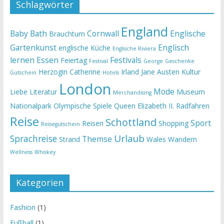
Schlagwörter
England
Baby
Bath
Cornwall
Englische
Brauchtum
Gartenkunst
Englisch
englische Küche
Englische Riviera
lernen
Essen
Festivals
Feiertag
Festival
George
Geschenke
Herzogin Catherine
Irland
Jane Austen
Kultur
Gutschein
Hotels
London
Mode
Liebe
Literatur
Museum
Merchandising
Nationalpark
Olympische Spiele
Queen Elizabeth II.
Radfahren
Reise
Schottland
Sport
Reisen
Shopping
Reisegutschein
Urlaub
Sprachreise
Themse
Strand
Wales
Wandern
Wellness
Whiskey
Kategorien
Fashion
(1)
Fußball
(1)