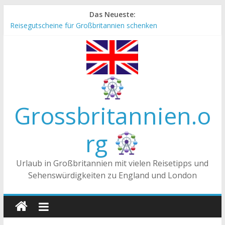
Zum
Das Neueste:
Inhalt
Reisegutscheine für Großbritannien schenken
springen
Englische Stereotype und Vorurteile – Fakt oder Fiktion?
Die Unterschiede zwischen Vereinigtes Königreich,
Großbritannien und England
Staatsoberhaupt
Tea-Time – Was wird in Großbritannien getrunken?
Grossbritannien.o
rg
Urlaub in Großbritannien mit vielen Reisetipps und
Sehenswürdigkeiten zu England und London