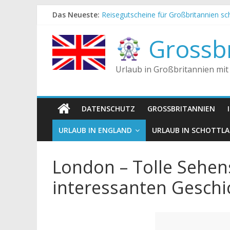
Zum
Das Neueste:
Reisegutscheine für Großbritannien s
Inhalt
Englische Stereotype und Vorurteile – 
springen
Die Unterschiede zwischen Vereinigtes
Grossbr
Staatsoberhaupt
Tea-Time – Was wird in Großbritannie
Urlaub in Großbritannien mit
DATENSCHUTZ
GROSSBRITANNIEN
URLAUB IN ENGLAND
URLAUB IN SCHOTTL
London – Tolle Sehen
interessanten Geschi