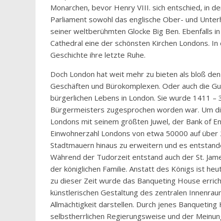
Monarchen, bevor Henry VIII. sich entschied, in d
Parliament sowohl das englische Ober- und Unte
seiner weltberühmten Glocke Big Ben. Ebenfalls in
Cathedral eine der schönsten Kirchen Londons. In d
Geschichte ihre letzte Ruhe.
Doch London hat weit mehr zu bieten als bloß den S
Geschäften und Bürokomplexen. Oder auch die Gui
bürgerlichen Lebens in London. Sie wurde 1411 –
Bürgermeisters zugesprochen worden war. Um die G
Londons mit seinem größten Juwel, der Bank of E
Einwohnerzahl Londons von etwa 50000 auf über 
Stadtmauern hinaus zu erweitern und es entstande
Während der Tudorzeit entstand auch der St. Jame
der königlichen Familie. Anstatt des Königs ist he
zu dieser Zeit wurde das Banqueting House erricht
künstlerischen Gestaltung des zentralen Innenraum
Allmächtigkeit darstellen. Durch jenes Banqueting 
selbstherrlichen Regierungsweise und der Meinung,