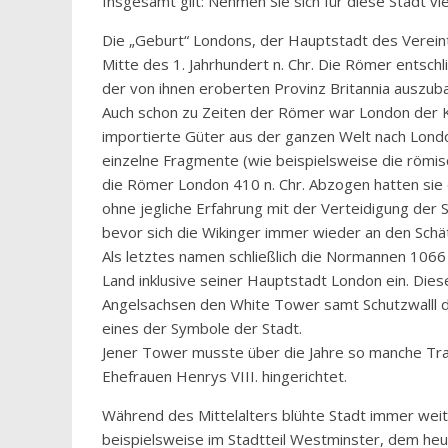
Insgesamt gilt: Nehmen Sie sich für diese Stadt viel 
Die „Geburt“ Londons, der Hauptstadt des Vereint
Mitte des 1. Jahrhundert n. Chr. Die Römer entsch
der von ihnen eroberten Provinz Britannia auszub
Auch schon zu Zeiten der Römer war London der K
importierte Güter aus der ganzen Welt nach Lond
einzelne Fragmente (wie beispielsweise die römi
die Römer London 410 n. Chr. Abzogen hatten sie d
ohne jegliche Erfahrung mit der Verteidigung der
bevor sich die Wikinger immer wieder an den Schä
Als letztes namen schließlich die Normannen 1066
Land inklusive seiner Hauptstadt London ein. Dies
Angelsachsen den White Tower samt Schutzwalll d
eines der Symbole der Stadt.
Jener Tower musste über die Jahre so manche Tra
Ehefrauen Henrys VIII. hingerichtet.
Während des Mittelalters blühte Stadt immer weit
beispielsweise im Stadtteil Westminster, dem heut