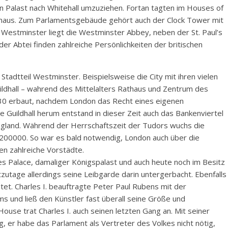
en Palast nach Whitehall umzuziehen. Fortan tagten im Houses of
rhaus. Zum Parlamentsgebäude gehört auch der Clock Tower mit
 Westminster liegt die Westminster Abbey, neben der St. Paul’s
er Abtei finden zahlreiche Persönlichkeiten der britischen
tadtteil Westminster. Beispielsweise die City mit ihren vielen
ldhall – wahrend des Mittelalters Rathaus und Zentrum des
 30 erbaut, nachdem London das Recht eines eigenen
uildhall herum entstand in dieser Zeit auch das Bankenviertel
ngland. Während der Herrschaftszeit der Tudors wuchs die
200000. So war es bald notwendig, London auch über die
n zahlreiche Vorstädte.
s Palace, damaliger Königspalast und auch heute noch im Besitz
utzutage allerdings seine Leibgarde darin untergerbacht. Ebenfalls
et. Charles I. beauftragte Peter Paul Rubens mit der
s und ließ den Künstler fast überall seine Größe und
House trat Charles I. auch seinen letzten Gang an. Mit seiner
 er habe das Parlament als Vertreter des Volkes nicht nötig,