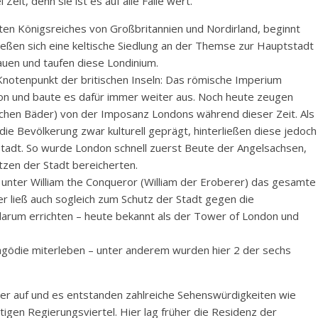
Zeit, denn sie ist es auf alle Fälle wert.
en Königsreiches von Großbritannien und Nordirland, beginnt
ließen sich eine keltische Siedlung an der Themse zur Hauptstadt
auen und taufen diese Londinium.
notenpunkt der britischen Inseln: Das römische Imperium
on und baute es dafür immer weiter aus. Noch heute zeugen
schen Bäder) von der Imposanz Londons während dieser Zeit. Als
ie Bevölkerung zwar kulturell geprägt, hinterließen diese jedoch
 Stadt. So wurde London schnell zuerst Beute der Angelsachsen,
tzen der Stadt bereicherten.
 unter William the Conqueror (William der Eroberer) das gesamte
er ließ auch sogleich zum Schutz der Stadt gegen die
arum errichten – heute bekannt als der Tower of London und
gödie miterleben – unter anderem wurden hier 2 der sechs
er auf und es entstanden zahlreiche Sehenswürdigkeiten wie
igen Regierungsviertel. Hier lag früher die Residenz der