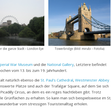
er die ganze Stadt – London Eye
Towerbridge (Bild: mirubi – Fotolia)
perial War Museum
und die
National Gallery
, Letztere befindet
pochen vom 13. bis zum 19. Jahrhundert.
alt natürlich ebenso die
St. Paul’s Cathedral
,
Westminster Abbey
swerte Plätze sind auch der Trafalgar Square, auf dem Sie sich
Picadilly Circus, an dem es ein reges Nachtleben gibt. Trotz
le Grünflächen zu erhalten. So kann man sich beispielsweise im St
wunderbar vom stressigen Touristenalltag erholen.