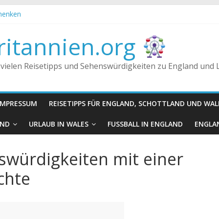
chenken
Fakt oder Fiktion?
 Königreich, Großbritannien und England
itannien.org
n getrunken?
 vielen Reisetipps und Sehenswürdigkeiten zu England und
IMPRESSUM
REISETIPPS FÜR ENGLAND, SCHOTTLAND UND WAL
AND
URLAUB IN WALES
FUSSBALL IN ENGLAND
ENGLAN
swürdigkeiten mit einer
chte