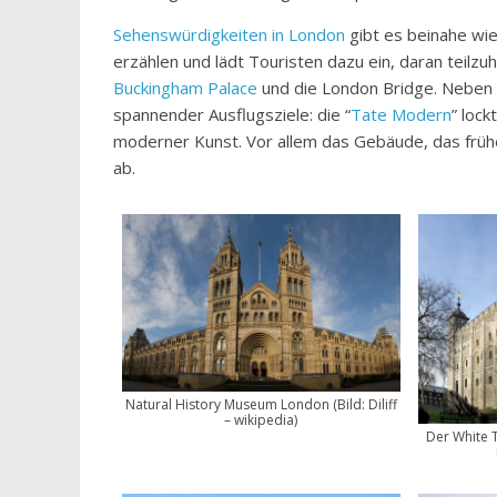
Sehenswürdigkeiten in London
gibt es beinahe wi
erzählen und lädt Touristen dazu ein, daran teilz
Buckingham Palace
und die London Bridge. Neben di
spannender Ausflugsziele: die “
Tate Modern
” lock
moderner Kunst. Vor allem das Gebäude, das frühe
ab.
Natural History Museum London (Bild: Diliff
– wikipedia)
Der White 