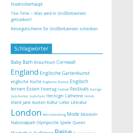
Staatsoberhaupt
Tea-Time – Was wird in Großbritannien
getrunken?
Reisegutscheine für Großbritannien schenken
Schlagwörter
Baby
Bath
Cornwall
Brauchtum
England
Englische Gartenkunst
Englisch
englische Küche
Englische Riviera
lernen
Essen
Festivals
Feiertag
Festival
George
Herzogin Catherine
Geschenke
Gutschein
Hotels
Irland
Jane Austen
Kultur
Liebe
Literatur
London
Mode
Museum
Merchandising
.
Nationalpark
Olympische Spiele
Queen
Reise
Elizabeth II.
Radfahren