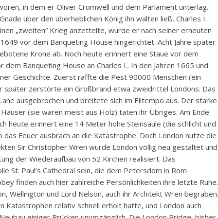
woren, in dem er Oliver Cromwell und dem Parlament unterlag.
ade über den überheblichen König ihn walten ließ, Charles I.
einen „zweiten“ Krieg anzettelte, wurde er nach seiner erneuten
 1649 vor dem Banqueting House hingerichtet. Acht Jahre später
ebotene Krone ab. Noch heute erinnert eine Staue vor dem
r dem Banqueting House an Charles I.. In den Jahren 1665 und
ner Geschichte. Zuerst raffte die Pest 90000 Menschen (ein
hr später zerstörte ein Großbrand etwa zweidrittel Londons. Das
 Lane ausgebrochen und breitete sich im Eiltempo aus. Der starke
Häuser (sie waren meist aus Holz) taten ihr Übriges. Am Ende
ch heute erinnert eine 14 Meter hohe Steinsäule (die schlicht und
o das Feuer ausbrach an die Katastrophe. Doch London nutze die
ten Sir Christopher Wren wurde London völlig neu gestaltet und
ung der Wiederaufbau von 52 Kirchen realisiert. Das
olle St. Paul’s Cathedral sein, die dem Petersdom in Rom
y finden auch hier zahlreiche Persönlichkeiten ihre letzte Ruhe.
n, Wellington und Lord Nelson, auch ihr Architekt Wren begraben
 Katastrophen relativ schnell erholt hatte, und London auch
Neubau einiger Brücken unumgänglich. Die London Bridge, bisher