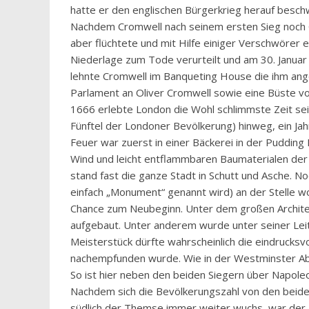
hatte er den englischen Bürgerkrieg herauf besch
Nachdem Cromwell nach seinem ersten Sieg noch Gn
aber flüchtete und mit Hilfe einiger Verschwörer 
Niederlage zum Tode verurteilt und am 30. Januar
lehnte Cromwell im Banqueting House die ihm ang
Parlament an Oliver Cromwell sowie eine Büste vo
1666 erlebte London die Wohl schlimmste Zeit sei
Fünftel der Londoner Bevölkerung) hinweg, ein Ja
Feuer war zuerst in einer Bäckerei in der Pudding
Wind und leicht entflammbaren Baumaterialen der 
stand fast die ganze Stadt in Schutt und Asche. No
einfach „Monument“ genannt wird) an der Stelle w
Chance zum Neubeginn. Unter dem großen Architek
aufgebaut. Unter anderem wurde unter seiner Leit
Meisterstück dürfte wahrscheinlich die eindrucksv
nachempfunden wurde. Wie in der Westminster Abbe
So ist hier neben den beiden Siegern über Napoleo
Nachdem sich die Bevölkerungszahl von den beiden
südlich der Themse immer weiter wuchs, war der 