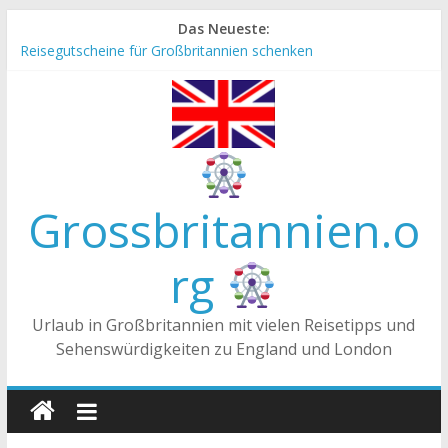
Zum
Das Neueste:
Inhalt
Reisegutscheine für Großbritannien schenken
springen
Englische Stereotype und Vorurteile – Fakt oder Fiktion?
Die Unterschiede zwischen Vereinigtes Königreich,
Großbritannien und England
Staatsoberhaupt
Tea-Time – Was wird in Großbritannien getrunken?
Grossbritannien.o
rg
Urlaub in Großbritannien mit vielen Reisetipps und
Sehenswürdigkeiten zu England und London