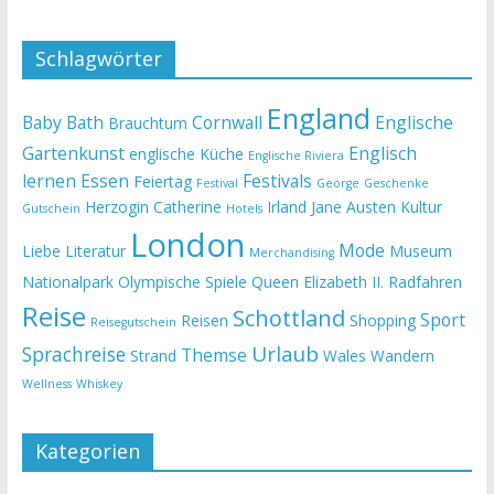
Schlagwörter
England
Baby
Bath
Cornwall
Englische
Brauchtum
Gartenkunst
Englisch
englische Küche
Englische Riviera
lernen
Essen
Festivals
Feiertag
Festival
George
Geschenke
Herzogin Catherine
Irland
Jane Austen
Kultur
Gutschein
Hotels
London
Mode
Liebe
Literatur
Museum
Merchandising
Nationalpark
Olympische Spiele
Queen Elizabeth II.
Radfahren
Reise
Schottland
Sport
Reisen
Shopping
Reisegutschein
Urlaub
Sprachreise
Themse
Strand
Wales
Wandern
Wellness
Whiskey
Kategorien