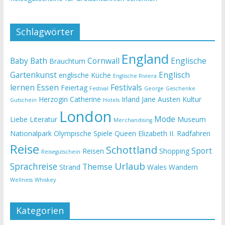
Schlagwörter
England
Baby
Bath
Cornwall
Englische
Brauchtum
Gartenkunst
Englisch
englische Küche
Englische Riviera
lernen
Essen
Festivals
Feiertag
Festival
George
Geschenke
Herzogin Catherine
Irland
Jane Austen
Kultur
Gutschein
Hotels
London
Mode
Liebe
Literatur
Museum
Merchandising
Nationalpark
Olympische Spiele
Queen Elizabeth II.
Radfahren
Reise
Schottland
Sport
Reisen
Shopping
Reisegutschein
Urlaub
Sprachreise
Themse
Strand
Wales
Wandern
Wellness
Whiskey
Kategorien