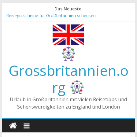
Zum
Das Neueste:
Inhalt
Reisegutscheine für Großbritannien schenken
springen
Englische Stereotype und Vorurteile – Fakt oder Fiktion?
Die Unterschiede zwischen Vereinigtes Königreich,
Großbritannien und England
Staatsoberhaupt
Tea-Time – Was wird in Großbritannien getrunken?
Grossbritannien.o
rg
Urlaub in Großbritannien mit vielen Reisetipps und
Sehenswürdigkeiten zu England und London