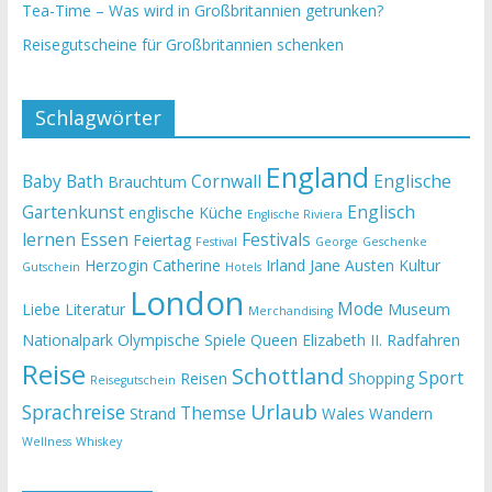
Tea-Time – Was wird in Großbritannien getrunken?
Reisegutscheine für Großbritannien schenken
Schlagwörter
England
Baby
Bath
Cornwall
Englische
Brauchtum
Gartenkunst
Englisch
englische Küche
Englische Riviera
lernen
Essen
Festivals
Feiertag
Festival
George
Geschenke
Herzogin Catherine
Irland
Jane Austen
Kultur
Gutschein
Hotels
London
Mode
Liebe
Literatur
Museum
Merchandising
Nationalpark
Olympische Spiele
Queen Elizabeth II.
Radfahren
Reise
Schottland
Sport
Reisen
Shopping
Reisegutschein
Urlaub
Sprachreise
Themse
Strand
Wales
Wandern
Wellness
Whiskey