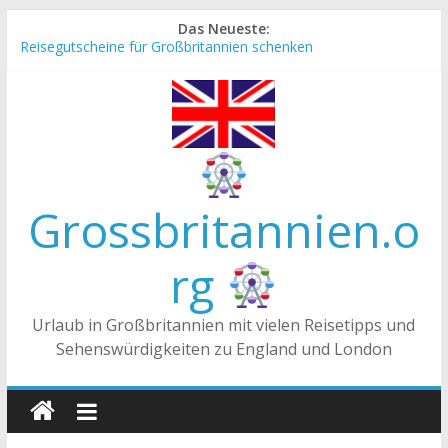
Zum
Das Neueste:
Inhalt
Reisegutscheine für Großbritannien schenken
springen
Englische Stereotype und Vorurteile – Fakt oder Fiktion?
Die Unterschiede zwischen Vereinigtes Königreich,
Großbritannien und England
Staatsoberhaupt
Tea-Time – Was wird in Großbritannien getrunken?
Grossbritannien.o
rg
Urlaub in Großbritannien mit vielen Reisetipps und
Sehenswürdigkeiten zu England und London