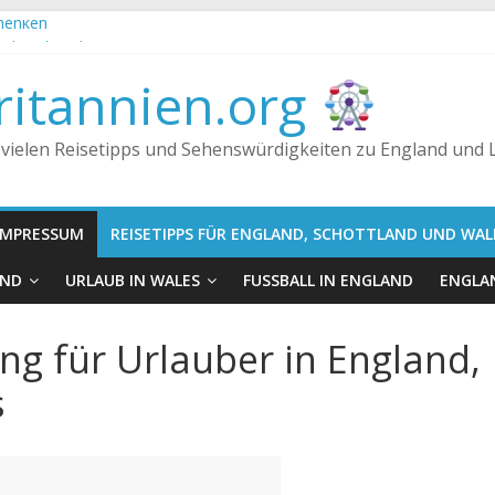
chenken
Fakt oder Fiktion?
 Königreich, Großbritannien und England
itannien.org
n getrunken?
 vielen Reisetipps und Sehenswürdigkeiten zu England und
IMPRESSUM
REISETIPPS FÜR ENGLAND, SCHOTTLAND UND WAL
AND
URLAUB IN WALES
FUSSBALL IN ENGLAND
ENGLAN
g für Urlauber in England,
s