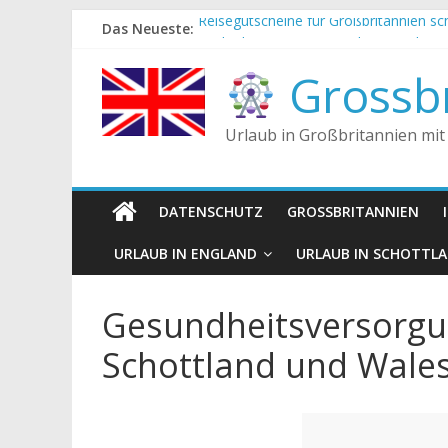
Zum
Das Neueste:
Reisegutscheine für Großbritannien s
Inhalt
Englische Stereotype und Vorurteile – 
springen
Die Unterschiede zwischen Vereinigtes
Grossbr
Staatsoberhaupt
Tea-Time – Was wird in Großbritannie
Urlaub in Großbritannien mit
DATENSCHUTZ
GROSSBRITANNIEN
URLAUB IN ENGLAND
URLAUB IN SCHOTTL
Gesundheitsversorgun
Schottland und Wale