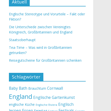
Aktuell
Englische Stereotype und Vorurteile – Fakt oder
Fiktion?
Die Unterschiede zwischen Vereinigtes
Königreich, Großbritannien und England
Staatsoberhaupt
Tea-Time – Was wird in Großbritannien
getrunken?
Reisegutscheine für Großbritannien schenken
e
Schlagwörter
Baby
Bath
Cornwall
Brauchtum
England
Englische Gartenkunst
e
Englisch
englische Küche
Englische Riviera
lernen
Essen
Festivals
Feiertag