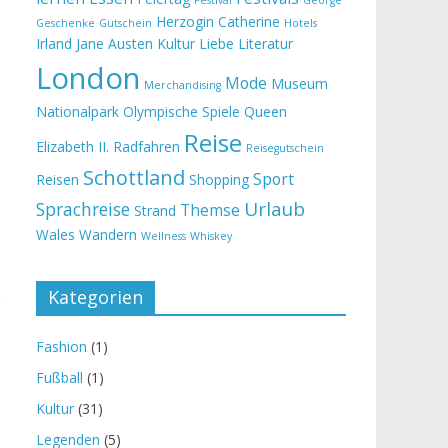
Festival
George
Herzogin Catherine
Geschenke
Gutschein
Hotels
Irland
Jane Austen
Kultur
Liebe
Literatur
London
Mode
Museum
Merchandising
Nationalpark
Olympische Spiele
Queen
Reise
Elizabeth II.
Radfahren
Reisegutschein
Schottland
Sport
Reisen
Shopping
Urlaub
Sprachreise
Themse
Strand
Wales
Wandern
Wellness
Whiskey
Kategorien
Fashion
(1)
Fußball
(1)
Kultur
(31)
Legenden
(5)