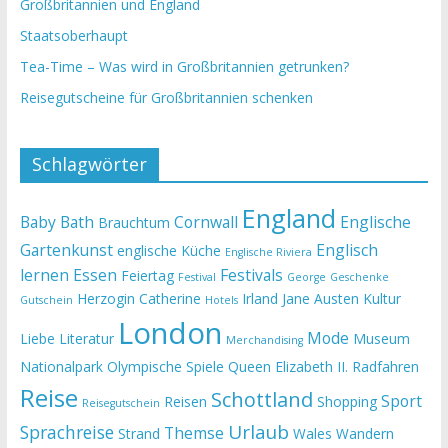
Großbritannien und England
Staatsoberhaupt
Tea-Time – Was wird in Großbritannien getrunken?
Reisegutscheine für Großbritannien schenken
Schlagwörter
England
Baby
Bath
Cornwall
Englische
Brauchtum
Gartenkunst
Englisch
englische Küche
Englische Riviera
lernen
Essen
Festivals
Feiertag
Festival
George
Geschenke
Herzogin Catherine
Irland
Jane Austen
Kultur
Gutschein
Hotels
London
Mode
Liebe
Literatur
Museum
Merchandising
Nationalpark
Olympische Spiele
Queen Elizabeth II.
Radfahren
Reise
Schottland
Sport
Reisen
Shopping
Reisegutschein
Urlaub
Sprachreise
Themse
Strand
Wales
Wandern