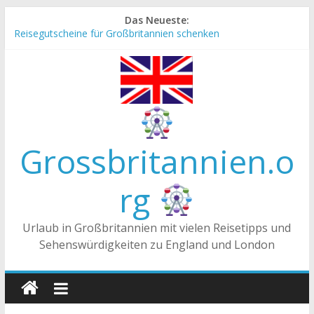
Zum
Das Neueste:
Inhalt
Reisegutscheine für Großbritannien schenken
springen
Englische Stereotype und Vorurteile – Fakt oder Fiktion?
Die Unterschiede zwischen Vereinigtes Königreich,
Großbritannien und England
Staatsoberhaupt
Tea-Time – Was wird in Großbritannien getrunken?
Grossbritannien.o
rg
Urlaub in Großbritannien mit vielen Reisetipps und
Sehenswürdigkeiten zu England und London