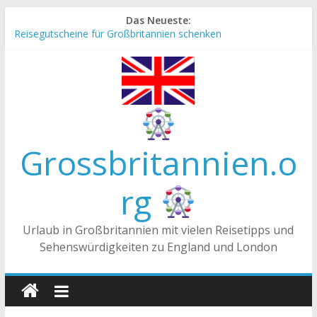
Zum
Das Neueste:
Inhalt
Reisegutscheine für Großbritannien schenken
springen
Englische Stereotype und Vorurteile – Fakt oder Fiktion?
Die Unterschiede zwischen Vereinigtes Königreich,
Großbritannien und England
Staatsoberhaupt
Tea-Time – Was wird in Großbritannien getrunken?
Grossbritannien.o
rg
Urlaub in Großbritannien mit vielen Reisetipps und
Sehenswürdigkeiten zu England und London