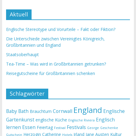
Aktuell
Englische Stereotype und Vorurteile – Fakt oder Fiktion?
Die Unterschiede zwischen Vereinigtes Königreich,
Großbritannien und England
Staatsoberhaupt
Tea-Time – Was wird in Großbritannien getrunken?
Reisegutscheine für Großbritannien schenken
Schlagwörter
England
Baby
Bath
Cornwall
Englische
Brauchtum
Gartenkunst
Englisch
englische Küche
Englische Riviera
lernen
Essen
Festivals
Feiertag
Festival
George
Geschenke
Herzogin Catherine
Irland
Jane Austen
Kultur
Gutschein
Hotels