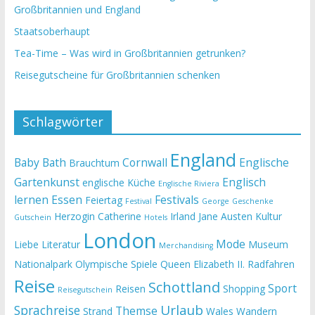
Großbritannien und England
Staatsoberhaupt
Tea-Time – Was wird in Großbritannien getrunken?
Reisegutscheine für Großbritannien schenken
Schlagwörter
England
Baby
Bath
Cornwall
Englische
Brauchtum
Gartenkunst
Englisch
englische Küche
Englische Riviera
lernen
Essen
Festivals
Feiertag
Festival
George
Geschenke
Herzogin Catherine
Irland
Jane Austen
Kultur
Gutschein
Hotels
London
Mode
Liebe
Literatur
Museum
Merchandising
Nationalpark
Olympische Spiele
Queen Elizabeth II.
Radfahren
Reise
Schottland
Sport
Reisen
Shopping
Reisegutschein
Urlaub
Sprachreise
Themse
Strand
Wales
Wandern