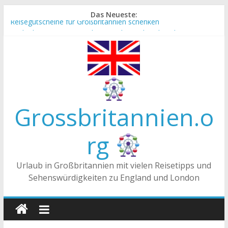
Zum
Das Neueste:
Inhalt
Reisegutscheine für Großbritannien schenken
Englische Stereotype und Vorurteile – Fakt oder Fiktion?
springen
Die Unterschiede zwischen Vereinigtes Königreich,
Großbritannien und England
Staatsoberhaupt
Tea-Time – Was wird in Großbritannien getrunken?
Grossbritannien.o
rg
Urlaub in Großbritannien mit vielen Reisetipps und
Sehenswürdigkeiten zu England und London