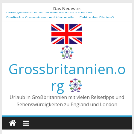
Zum
Das Neueste:
Reisegutscheine für Großbritannien schenken
Inhalt
Englische Stereotype und Vorurteile – Fakt oder Fiktion?
springen
Die Unterschiede zwischen Vereinigtes Königreich,
Großbritannien und England
Staatsoberhaupt
Tea-Time – Was wird in Großbritannien getrunken?
Grossbritannien.o
rg
Urlaub in Großbritannien mit vielen Reisetipps und
Sehenswürdigkeiten zu England und London