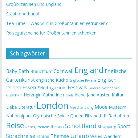
Großbritannien und England
Staatsoberhaupt
Tea-Time – Was wird in Großbritannien getrunken?
Reisegutscheine für Großbritannien schenken
Schlagwörter
England
Baby
Bath
Cornwall
Englische
Brauchtum
Gartenkunst
Englisch
englische Küche
Englische Riviera
lernen
Essen
Festivals
Feiertag
Festival
George
Geschenke
Herzogin Catherine
Irland
Jane Austen
Kultur
Gutschein
Hotels
London
Mode
Liebe
Literatur
Museum
Merchandising
Nationalpark
Olympische Spiele
Queen Elizabeth II.
Radfahren
Reise
Schottland
Sport
Reisen
Shopping
Reisegutschein
Urlaub
Sprachreise
Themse
Strand
Wales
Wandern