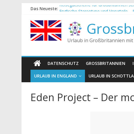
Zum
Reisegutscheine für Großbritannien s
Das Neueste:
Inhalt
Englische Stereotype und Vorurteile – 
springen
Die Unterschiede zwischen Vereinigtes
Grossbr
Staatsoberhaupt
Tea-Time – Was wird in Großbritannie
Urlaub in Großbritannien mit
DATENSCHUTZ
GROSSBRITANNIEN
URLAUB IN ENGLAND
URLAUB IN SCHOTTL
Eden Project – Der m