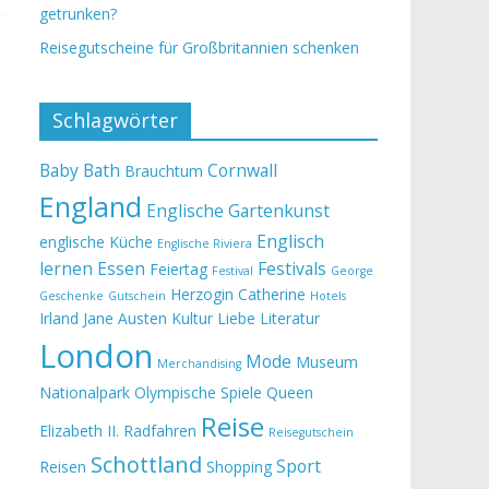
getrunken?
Reisegutscheine für Großbritannien schenken
Schlagwörter
Baby
Bath
Cornwall
Brauchtum
England
Englische Gartenkunst
Englisch
englische Küche
Englische Riviera
lernen
Essen
Festivals
Feiertag
Festival
George
Herzogin Catherine
Geschenke
Gutschein
Hotels
Irland
Jane Austen
Kultur
Liebe
Literatur
London
Mode
Museum
Merchandising
Nationalpark
Olympische Spiele
Queen
Reise
Elizabeth II.
Radfahren
Reisegutschein
Schottland
Sport
Reisen
Shopping