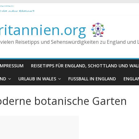
chenken
Fakt oder Fiktion?
 Königreich, Großbritannien und England
itannien.org
n getrunken?
 vielen Reisetipps und Sehenswürdigkeiten zu England und
IMPRESSUM
REISETIPPS FÜR ENGLAND, SCHOTTLAND UND WAL
AND
URLAUB IN WALES
FUSSBALL IN ENGLAND
ENGLAN
oderne botanische Garten