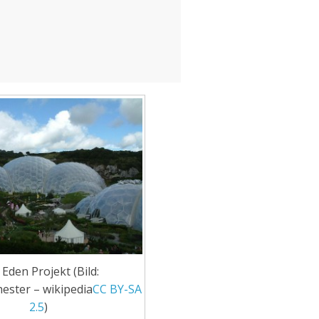
Eden Projekt (Bild:
ester – wikipedia
CC BY-SA
2.5
)