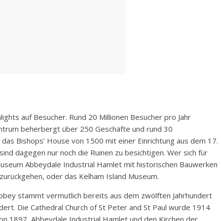
ights auf Besucher. Rund 20 Millionen Besucher pro Jahr
ntrum beherbergt über 250 Geschäfte und rund 30
das Bishops’ House von 1500 mit einer Einrichtung aus dem 17.
sind dagegen nur noch die Ruinen zu besichtigen. Wer sich für
htmuseum Abbeydale Industrial Hamlet mit historischen Bauwerken
rt zurückgehen, oder das Kelham Island Museum.
Abbey stammt vermutlich bereits aus dem zwölften Jahrhundert
dert. Die Cathedral Church of St Peter and St Paul wurde 1914
n 1897, Abbeydale Industrial Hamlet und den Kirchen der