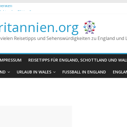
chenken
Fakt oder Fiktion?
 Königreich, Großbritannien und England
itannien.org
n getrunken?
 vielen Reisetipps und Sehenswürdigkeiten zu England und
IMPRESSUM
REISETIPPS FÜR ENGLAND, SCHOTTLAND UND WAL
AND
URLAUB IN WALES
FUSSBALL IN ENGLAND
ENGLAN