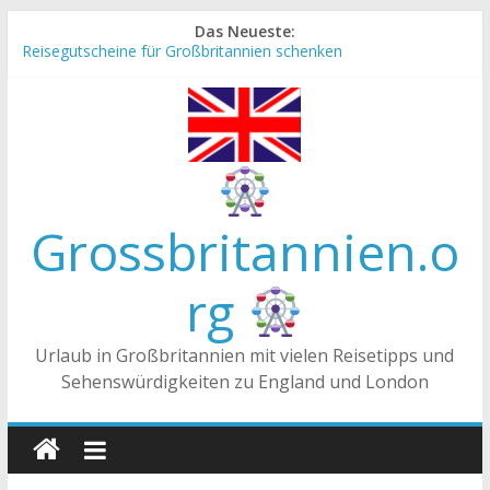
Zum
Das Neueste:
Inhalt
Reisegutscheine für Großbritannien schenken
springen
Englische Stereotype und Vorurteile – Fakt oder Fiktion?
Die Unterschiede zwischen Vereinigtes Königreich,
Großbritannien und England
Staatsoberhaupt
Tea-Time – Was wird in Großbritannien getrunken?
Grossbritannien.o
rg
Urlaub in Großbritannien mit vielen Reisetipps und
Sehenswürdigkeiten zu England und London