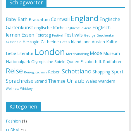
Schlagwörter
England
Baby
Bath
Cornwall
Englische
Brauchtum
Gartenkunst
Englisch
englische Küche
Englische Riviera
lernen
Essen
Festivals
Feiertag
Festival
George
Geschenke
Herzogin Catherine
Irland
Jane Austen
Kultur
Gutschein
Hotels
London
Mode
Liebe
Literatur
Museum
Merchandising
Nationalpark
Olympische Spiele
Queen Elizabeth II.
Radfahren
Reise
Schottland
Sport
Reisen
Shopping
Reisegutschein
Urlaub
Sprachreise
Themse
Strand
Wales
Wandern
Wellness
Whiskey
Kategorien
Fashion
(1)
Fußball
(1)