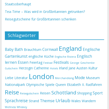
Staatsoberhaupt
Tea-Time – Was wird in Großbritannien getrunken?
Reisegutscheine für Großbritannien schenken
Schlagwörter
England
Baby
Bath
Cornwall
Englische
Brauchtum
Gartenkunst
Englisch
englische Küche
Englische Riviera
lernen
Essen
Festivals
Feiertag
Festival
George
Geschenke
Herzogin Catherine
Irland
Jane Austen
Kultur
Gutschein
Hotels
London
Mode
Liebe
Literatur
Museum
Merchandising
Nationalpark
Olympische Spiele
Queen Elizabeth II.
Radfahren
Reise
Schottland
Sport
Reisen
Shopping
Reisegutschein
Urlaub
Sprachreise
Themse
Strand
Wales
Wandern
Wellness
Whiskey