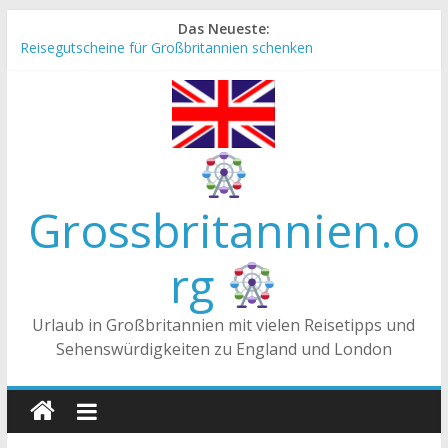
Zum
Das Neueste:
Inhalt
Reisegutscheine für Großbritannien schenken
springen
Englische Stereotype und Vorurteile – Fakt oder Fiktion?
Die Unterschiede zwischen Vereinigtes Königreich,
Großbritannien und England
Staatsoberhaupt
Tea-Time – Was wird in Großbritannien getrunken?
Grossbritannien.o
rg
Urlaub in Großbritannien mit vielen Reisetipps und
Sehenswürdigkeiten zu England und London