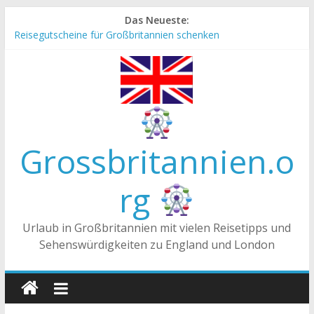
Zum
Das Neueste:
Inhalt
Reisegutscheine für Großbritannien schenken
springen
Englische Stereotype und Vorurteile – Fakt oder Fiktion?
Die Unterschiede zwischen Vereinigtes Königreich,
Großbritannien und England
Staatsoberhaupt
Tea-Time – Was wird in Großbritannien getrunken?
Grossbritannien.o
rg
Urlaub in Großbritannien mit vielen Reisetipps und
Sehenswürdigkeiten zu England und London