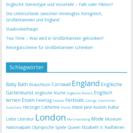
Englische Stereotype und Vorurteile – Fakt oder Fiktion?
Die Unterschiede zwischen Vereinigtes Königreich,
Großbritannien und England
Staatsoberhaupt
Tea-Time – Was wird in Großbritannien getrunken?
Reisegutscheine für Großbritannien schenken
Schlagwörter
England
Baby
Bath
Cornwall
Englische
Brauchtum
Gartenkunst
Englisch
englische Küche
Englische Riviera
lernen
Essen
Festivals
Feiertag
Festival
George
Geschenke
Herzogin Catherine
Irland
Jane Austen
Kultur
Gutschein
Hotels
London
Mode
Liebe
Literatur
Museum
Merchandising
Nationalpark
Olympische Spiele
Queen Elizabeth II.
Radfahren