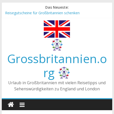
Zum
Das Neueste:
Inhalt
Reisegutscheine für Großbritannien schenken
springen
Englische Stereotype und Vorurteile – Fakt oder Fiktion?
Die Unterschiede zwischen Vereinigtes Königreich,
Großbritannien und England
Staatsoberhaupt
Tea-Time – Was wird in Großbritannien getrunken?
Grossbritannien.o
rg
Urlaub in Großbritannien mit vielen Reisetipps und
Sehenswürdigkeiten zu England und London