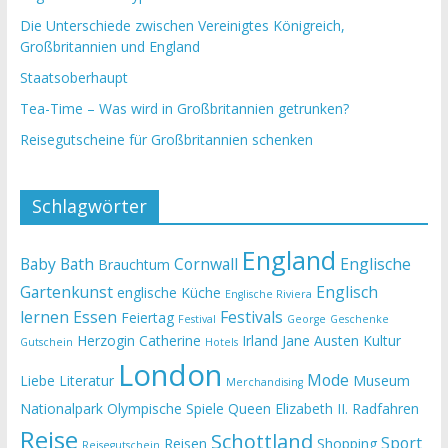
Die Unterschiede zwischen Vereinigtes Königreich,
Großbritannien und England
Staatsoberhaupt
Tea-Time – Was wird in Großbritannien getrunken?
Reisegutscheine für Großbritannien schenken
Schlagwörter
England
Baby
Bath
Cornwall
Englische
Brauchtum
Gartenkunst
Englisch
englische Küche
Englische Riviera
lernen
Essen
Festivals
Feiertag
Festival
George
Geschenke
Herzogin Catherine
Irland
Jane Austen
Kultur
Gutschein
Hotels
London
Mode
Liebe
Literatur
Museum
Merchandising
Nationalpark
Olympische Spiele
Queen Elizabeth II.
Radfahren
Reise
Schottland
Sport
Reisen
Shopping
Reisegutschein