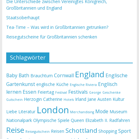
Die Unterschiede zwischen Vereinigtes Königreich,
Großbritannien und England
Staatsoberhaupt
Tea-Time – Was wird in Großbritannien getrunken?
Reisegutscheine für Großbritannien schenken
Schlagwörter
England
Baby
Bath
Cornwall
Englische
Brauchtum
Gartenkunst
Englisch
englische Küche
Englische Riviera
lernen
Essen
Festivals
Feiertag
Festival
George
Geschenke
Herzogin Catherine
Irland
Jane Austen
Kultur
Gutschein
Hotels
London
Mode
Liebe
Literatur
Museum
Merchandising
Nationalpark
Olympische Spiele
Queen Elizabeth II.
Radfahren
Reise
Schottland
Sport
Reisen
Shopping
Reisegutschein