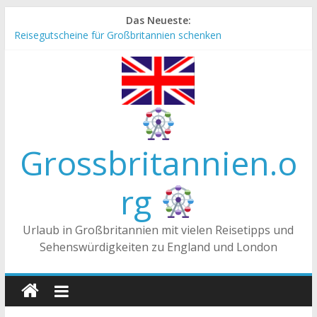
Zum
Das Neueste:
Inhalt
Reisegutscheine für Großbritannien schenken
springen
Englische Stereotype und Vorurteile – Fakt oder Fiktion?
Die Unterschiede zwischen Vereinigtes Königreich,
Großbritannien und England
Staatsoberhaupt
Tea-Time – Was wird in Großbritannien getrunken?
Grossbritannien.o
rg
Urlaub in Großbritannien mit vielen Reisetipps und
Sehenswürdigkeiten zu England und London