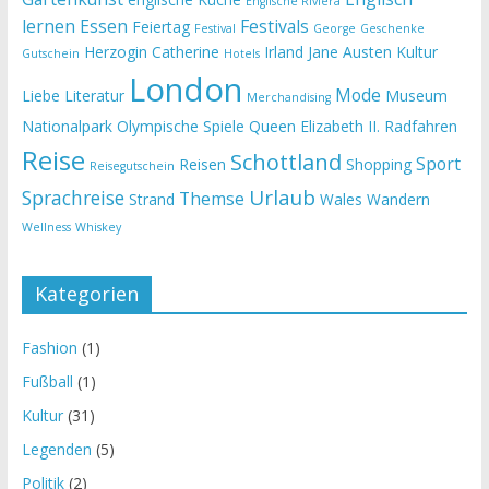
Englische Riviera
lernen
Essen
Festivals
Feiertag
Festival
George
Geschenke
Herzogin Catherine
Irland
Jane Austen
Kultur
Gutschein
Hotels
London
Mode
Liebe
Literatur
Museum
Merchandising
Nationalpark
Olympische Spiele
Queen Elizabeth II.
Radfahren
Reise
Schottland
Sport
Reisen
Shopping
Reisegutschein
Urlaub
Sprachreise
Themse
Strand
Wales
Wandern
Wellness
Whiskey
Kategorien
Fashion
(1)
Fußball
(1)
Kultur
(31)
Legenden
(5)
Politik
(2)