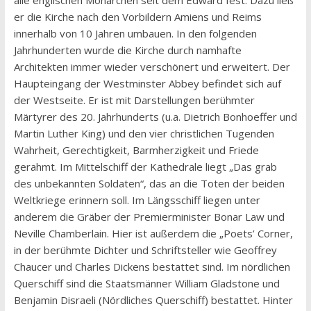
alle englischen Monarchen seit dem Edward fest. Dazu ließ
er die Kirche nach den Vorbildern Amiens und Reims
innerhalb von 10 Jahren umbauen. In den folgenden
Jahrhunderten wurde die Kirche durch namhafte
Architekten immer wieder verschönert und erweitert. Der
Haupteingang der Westminster Abbey befindet sich auf
der Westseite. Er ist mit Darstellungen berühmter
Märtyrer des 20. Jahrhunderts (u.a. Dietrich Bonhoeffer und
Martin Luther King) und den vier christlichen Tugenden
Wahrheit, Gerechtigkeit, Barmherzigkeit und Friede
gerahmt. Im Mittelschiff der Kathedrale liegt „Das grab
des unbekannten Soldaten“, das an die Toten der beiden
Weltkriege erinnern soll. Im Längsschiff liegen unter
anderem die Gräber der Premierminister Bonar Law und
Neville Chamberlain. Hier ist außerdem die „Poets’ Corner,
in der berühmte Dichter und Schriftsteller wie Geoffrey
Chaucer und Charles Dickens bestattet sind. Im nördlichen
Querschiff sind die Staatsmänner William Gladstone und
Benjamin Disraeli (Nördliches Querschiff) bestattet. Hinter