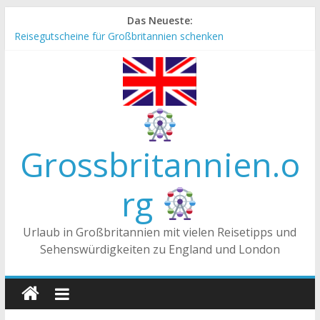
Zum
Das Neueste:
Inhalt
Reisegutscheine für Großbritannien schenken
springen
Englische Stereotype und Vorurteile – Fakt oder Fiktion?
Die Unterschiede zwischen Vereinigtes Königreich,
Großbritannien und England
Staatsoberhaupt
Tea-Time – Was wird in Großbritannien getrunken?
Grossbritannien.o
rg
Urlaub in Großbritannien mit vielen Reisetipps und
Sehenswürdigkeiten zu England und London