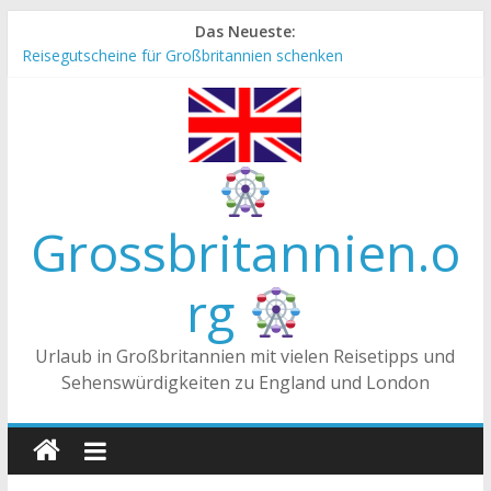
Zum
Das Neueste:
Inhalt
Reisegutscheine für Großbritannien schenken
springen
Englische Stereotype und Vorurteile – Fakt oder Fiktion?
Die Unterschiede zwischen Vereinigtes Königreich,
Großbritannien und England
Staatsoberhaupt
Tea-Time – Was wird in Großbritannien getrunken?
Grossbritannien.o
rg
Urlaub in Großbritannien mit vielen Reisetipps und
Sehenswürdigkeiten zu England und London