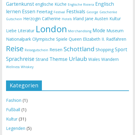
Gartenkunst
Englisch
englische Küche
Englische Riviera
lernen
Essen
Festivals
Feiertag
Festival
George
Geschenke
Herzogin Catherine
Irland
Jane Austen
Kultur
Gutschein
Hotels
London
Mode
Liebe
Literatur
Museum
Merchandising
Nationalpark
Olympische Spiele
Queen Elizabeth II.
Radfahren
Reise
Schottland
Sport
Reisen
Shopping
Reisegutschein
Urlaub
Sprachreise
Themse
Strand
Wales
Wandern
Wellness
Whiskey
Kategorien
Fashion
(1)
Fußball
(1)
Kultur
(31)
Legenden
(5)