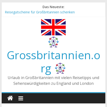
Zum
Das Neueste:
Inhalt
Reisegutscheine für Großbritannien schenken
springen
Englische Stereotype und Vorurteile – Fakt oder Fiktion?
Die Unterschiede zwischen Vereinigtes Königreich,
Großbritannien und England
Staatsoberhaupt
Tea-Time – Was wird in Großbritannien getrunken?
Grossbritannien.o
rg
Urlaub in Großbritannien mit vielen Reisetipps und
Sehenswürdigkeiten zu England und London