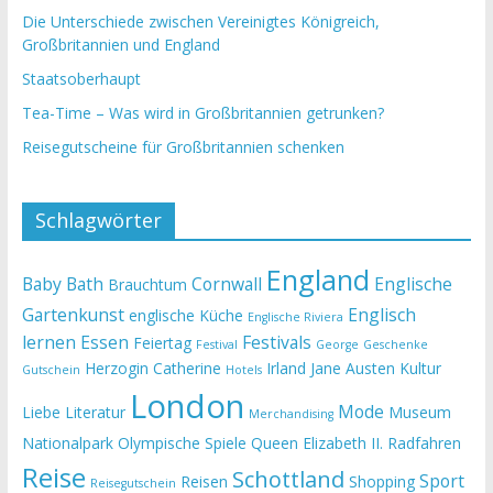
Die Unterschiede zwischen Vereinigtes Königreich,
Großbritannien und England
Staatsoberhaupt
Tea-Time – Was wird in Großbritannien getrunken?
Reisegutscheine für Großbritannien schenken
Schlagwörter
England
Baby
Bath
Cornwall
Englische
Brauchtum
Gartenkunst
Englisch
englische Küche
Englische Riviera
lernen
Essen
Festivals
Feiertag
Festival
George
Geschenke
Herzogin Catherine
Irland
Jane Austen
Kultur
Gutschein
Hotels
London
Mode
Liebe
Literatur
Museum
Merchandising
Nationalpark
Olympische Spiele
Queen Elizabeth II.
Radfahren
Reise
Schottland
Sport
Reisen
Shopping
Reisegutschein