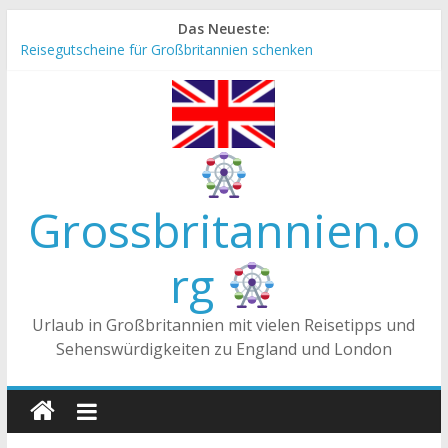
Zum
Das Neueste:
Inhalt
Reisegutscheine für Großbritannien schenken
springen
Englische Stereotype und Vorurteile – Fakt oder Fiktion?
Die Unterschiede zwischen Vereinigtes Königreich,
Großbritannien und England
Staatsoberhaupt
Tea-Time – Was wird in Großbritannien getrunken?
Grossbritannien.o
rg
Urlaub in Großbritannien mit vielen Reisetipps und
Sehenswürdigkeiten zu England und London