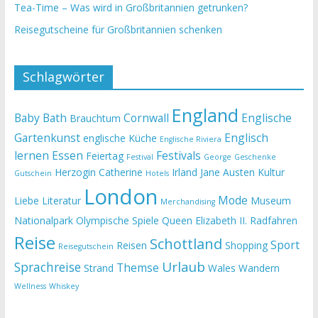
Tea-Time – Was wird in Großbritannien getrunken?
Reisegutscheine für Großbritannien schenken
Schlagwörter
England
Baby
Bath
Cornwall
Englische
Brauchtum
Gartenkunst
Englisch
englische Küche
Englische Riviera
lernen
Essen
Festivals
Feiertag
Festival
George
Geschenke
Herzogin Catherine
Irland
Jane Austen
Kultur
Gutschein
Hotels
London
Mode
Liebe
Literatur
Museum
Merchandising
Nationalpark
Olympische Spiele
Queen Elizabeth II.
Radfahren
Reise
Schottland
Sport
Reisen
Shopping
Reisegutschein
Urlaub
Sprachreise
Themse
Strand
Wales
Wandern
Wellness
Whiskey