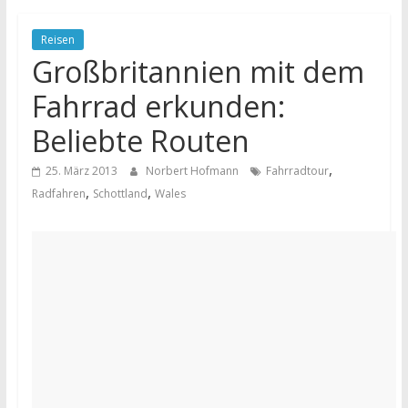
Reisen
Großbritannien mit dem
Fahrrad erkunden:
Beliebte Routen
,
25. März 2013
Norbert Hofmann
Fahrradtour
,
,
Radfahren
Schottland
Wales