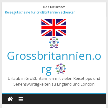
Zum
Das Neueste:
Inhalt
Reisegutscheine für Großbritannien schenken
springen
Englische Stereotype und Vorurteile – Fakt oder Fiktion?
Die Unterschiede zwischen Vereinigtes Königreich,
Großbritannien und England
Staatsoberhaupt
Tea-Time – Was wird in Großbritannien getrunken?
Grossbritannien.o
rg
Urlaub in Großbritannien mit vielen Reisetipps und
Sehenswürdigkeiten zu England und London