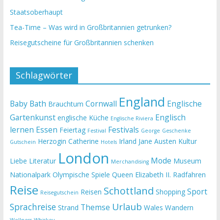
Staatsoberhaupt
Tea-Time – Was wird in Großbritannien getrunken?
Reisegutscheine für Großbritannien schenken
Schlagwörter
England
Baby
Bath
Cornwall
Englische
Brauchtum
Gartenkunst
Englisch
englische Küche
Englische Riviera
lernen
Essen
Festivals
Feiertag
Festival
George
Geschenke
Herzogin Catherine
Irland
Jane Austen
Kultur
Gutschein
Hotels
London
Mode
Liebe
Literatur
Museum
Merchandising
Nationalpark
Olympische Spiele
Queen Elizabeth II.
Radfahren
Reise
Schottland
Sport
Reisen
Shopping
Reisegutschein
Urlaub
Sprachreise
Themse
Strand
Wales
Wandern
Wellness
Whiskey