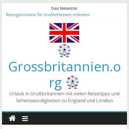
Zum
Das Neueste:
Inhalt
Reisegutscheine für Großbritannien schenken
springen
Englische Stereotype und Vorurteile – Fakt oder Fiktion?
Die Unterschiede zwischen Vereinigtes Königreich,
Großbritannien und England
Staatsoberhaupt
Tea-Time – Was wird in Großbritannien getrunken?
Grossbritannien.o
rg
Urlaub in Großbritannien mit vielen Reisetipps und
Sehenswürdigkeiten zu England und London