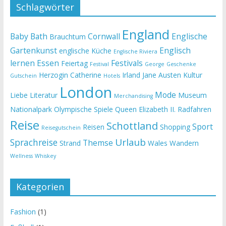
Schlagwörter
England
Baby
Bath
Cornwall
Englische
Brauchtum
Gartenkunst
Englisch
englische Küche
Englische Riviera
lernen
Essen
Festivals
Feiertag
Festival
George
Geschenke
Herzogin Catherine
Irland
Jane Austen
Kultur
Gutschein
Hotels
London
Mode
Liebe
Literatur
Museum
Merchandising
Nationalpark
Olympische Spiele
Queen Elizabeth II.
Radfahren
Reise
Schottland
Sport
Reisen
Shopping
Reisegutschein
Urlaub
Sprachreise
Themse
Strand
Wales
Wandern
Wellness
Whiskey
Kategorien
Fashion
(1)