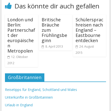
Das könnte dir auch gefallen
London und
Britische
Schülersprac
Berlin:
Bräuche
hreisen nach
Partnerschaf
zum
England –
t der
Frühlingsbe
Eastbourne
europäische
ginn
entdecken
n
8. April 2013
24. August
Metropolen
2015
12. Oktober
2012
Großbritannien
Reisetipps für England, Schottland und Wales
Unterkünfte in Großbritannien
Urlaub in England