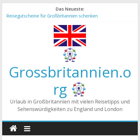
Zum
Das Neueste:
Inhalt
Reisegutscheine für Großbritannien schenken
springen
Englische Stereotype und Vorurteile – Fakt oder Fiktion?
Die Unterschiede zwischen Vereinigtes Königreich,
Großbritannien und England
Staatsoberhaupt
Tea-Time – Was wird in Großbritannien getrunken?
Grossbritannien.o
rg
Urlaub in Großbritannien mit vielen Reisetipps und
Sehenswürdigkeiten zu England und London