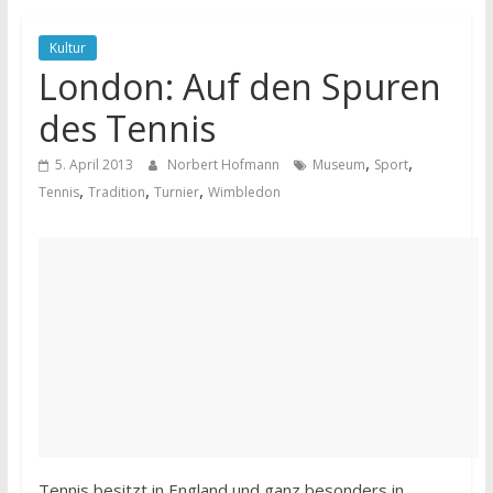
Kultur
London: Auf den Spuren
des Tennis
,
,
5. April 2013
Norbert Hofmann
Museum
Sport
,
,
,
Tennis
Tradition
Turnier
Wimbledon
Tennis besitzt in England und ganz besonders in