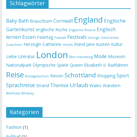
Schlagwörter
England
Baby
Bath
Cornwall
Englische
Brauchtum
Gartenkunst
Englisch
englische Küche
Englische Riviera
lernen
Essen
Festivals
Feiertag
Festival
George
Geschenke
Herzogin Catherine
Irland
Jane Austen
Kultur
Gutschein
Hotels
London
Mode
Liebe
Literatur
Museum
Merchandising
Nationalpark
Olympische Spiele
Queen Elizabeth II.
Radfahren
Reise
Schottland
Sport
Reisen
Shopping
Reisegutschein
Urlaub
Sprachreise
Themse
Strand
Wales
Wandern
Wellness
Whiskey
Kategorien
Fashion
(1)
Fußball
(1)