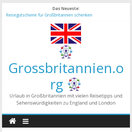
Zum
Das Neueste:
Inhalt
Reisegutscheine für Großbritannien schenken
springen
Englische Stereotype und Vorurteile – Fakt oder Fiktion?
Die Unterschiede zwischen Vereinigtes Königreich,
Großbritannien und England
Staatsoberhaupt
Tea-Time – Was wird in Großbritannien getrunken?
Grossbritannien.o
rg
Urlaub in Großbritannien mit vielen Reisetipps und
Sehenswürdigkeiten zu England und London