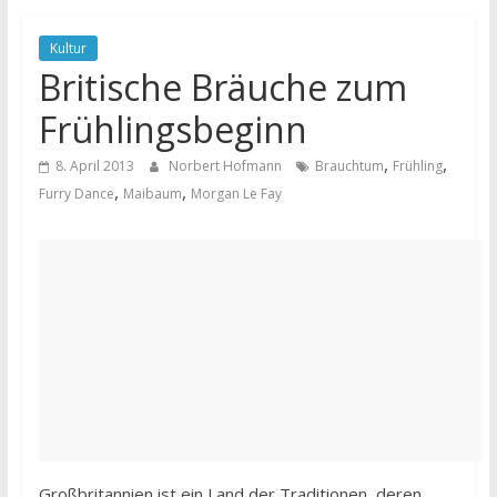
Kultur
Britische Bräuche zum
Frühlingsbeginn
,
,
8. April 2013
Norbert Hofmann
Brauchtum
Frühling
,
,
Furry Dance
Maibaum
Morgan Le Fay
Großbritannien ist ein Land der Traditionen, deren