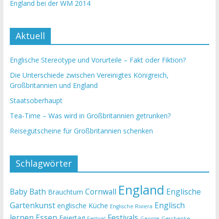
England bei der WM 2014
Aktuell
Englische Stereotype und Vorurteile – Fakt oder Fiktion?
Die Unterschiede zwischen Vereinigtes Königreich,
Großbritannien und England
Staatsoberhaupt
Tea-Time – Was wird in Großbritannien getrunken?
Reisegutscheine für Großbritannien schenken
Schlagwörter
England
Baby
Bath
Cornwall
Englische
Brauchtum
Gartenkunst
Englisch
englische Küche
Englische Riviera
lernen
Essen
Festivals
Feiertag
Festival
George
Geschenke