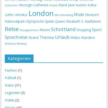
Herzogin Catherine
Irland
Jane Austen
Kultur
Gutschein
Hotels
London
Mode
Liebe
Literatur
Museum
Merchandising
Nationalpark
Olympische Spiele
Queen Elizabeth II.
Radfahren
Reise
Schottland
Sport
Reisen
Shopping
Reisegutschein
Urlaub
Sprachreise
Themse
Strand
Wales
Wandern
Wellness
Whiskey
Kategorien
Fashion
(1)
Fußball
(1)
Kultur
(31)
Legenden
(5)
Politik
(2)
Reisen
(45)