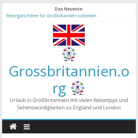
Zum
Das Neueste:
Inhalt
Reisegutscheine für Großbritannien schenken
springen
Englische Stereotype und Vorurteile – Fakt oder Fiktion?
Die Unterschiede zwischen Vereinigtes Königreich,
Großbritannien und England
Staatsoberhaupt
Tea-Time – Was wird in Großbritannien getrunken?
Grossbritannien.o
rg
Urlaub in Großbritannien mit vielen Reisetipps und
Sehenswürdigkeiten zu England und London