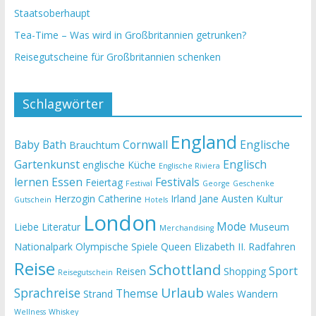
Staatsoberhaupt
Tea-Time – Was wird in Großbritannien getrunken?
Reisegutscheine für Großbritannien schenken
Schlagwörter
England
Baby
Bath
Cornwall
Englische
Brauchtum
Gartenkunst
Englisch
englische Küche
Englische Riviera
lernen
Essen
Festivals
Feiertag
Festival
George
Geschenke
Herzogin Catherine
Irland
Jane Austen
Kultur
Gutschein
Hotels
London
Mode
Liebe
Literatur
Museum
Merchandising
Nationalpark
Olympische Spiele
Queen Elizabeth II.
Radfahren
Reise
Schottland
Sport
Reisen
Shopping
Reisegutschein
Urlaub
Sprachreise
Themse
Strand
Wales
Wandern
Wellness
Whiskey