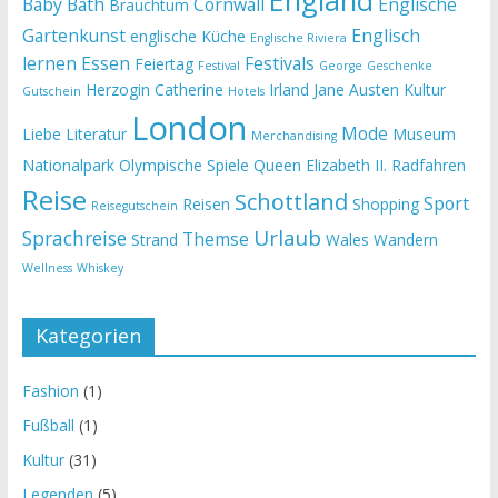
Baby
Bath
Cornwall
Englische
Brauchtum
Gartenkunst
Englisch
englische Küche
Englische Riviera
lernen
Essen
Festivals
Feiertag
Festival
George
Geschenke
Herzogin Catherine
Irland
Jane Austen
Kultur
Gutschein
Hotels
London
Mode
Liebe
Literatur
Museum
Merchandising
Nationalpark
Olympische Spiele
Queen Elizabeth II.
Radfahren
Reise
Schottland
Sport
Reisen
Shopping
Reisegutschein
Urlaub
Sprachreise
Themse
Strand
Wales
Wandern
Wellness
Whiskey
Kategorien
Fashion
(1)
Fußball
(1)
Kultur
(31)
Legenden
(5)