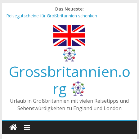
Zum
Das Neueste:
Inhalt
Reisegutscheine für Großbritannien schenken
springen
Englische Stereotype und Vorurteile – Fakt oder Fiktion?
Die Unterschiede zwischen Vereinigtes Königreich,
Großbritannien und England
Staatsoberhaupt
Tea-Time – Was wird in Großbritannien getrunken?
Grossbritannien.o
rg
Urlaub in Großbritannien mit vielen Reisetipps und
Sehenswürdigkeiten zu England und London