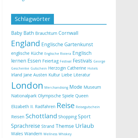
Schlagwörter
Baby
Bath
Cornwall
Brauchtum
England
Englische Gartenkunst
Englisch
englische Küche
Englische Riviera
lernen
Essen
Festivals
Feiertag
Festival
George
Herzogin Catherine
Geschenke
Gutschein
Hotels
Irland
Jane Austen
Kultur
Liebe
Literatur
London
Mode
Museum
Merchandising
Nationalpark
Olympische Spiele
Queen
Reise
Elizabeth II.
Radfahren
Reisegutschein
Schottland
Sport
Reisen
Shopping
Urlaub
Sprachreise
Themse
Strand
Wales
Wandern
Wellness
Whiskey