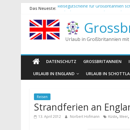
Zum
Das Neueste:
Reisegutscheine für Großbritannien s
Inhalt
Englische Stereotype und Vorurteile – 
springen
Die Unterschiede zwischen Vereinigtes
Grossbr
Staatsoberhaupt
Tea-Time – Was wird in Großbritannie
Urlaub in Großbritannien mit
DATENSCHUTZ
GROSSBRITANNIEN
URLAUB IN ENGLAND
URLAUB IN SCHOTTL
Reisen
Strandferien an Engl
,
13. April 2012
Norbert Hofmann
Küste
Meer