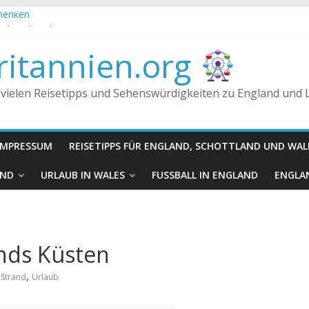
chenken
Fakt oder Fiktion?
 Königreich, Großbritannien und England
itannien.org
n getrunken?
 vielen Reisetipps und Sehenswürdigkeiten zu England und
IMPRESSUM
REISETIPPS FÜR ENGLAND, SCHOTTLAND UND WAL
AND
URLAUB IN WALES
FUSSBALL IN ENGLAND
ENGLAN
ands Küsten
,
,
Strand
Urlaub