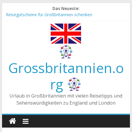
Zum
Das Neueste:
Inhalt
Reisegutscheine für Großbritannien schenken
springen
Englische Stereotype und Vorurteile – Fakt oder Fiktion?
Die Unterschiede zwischen Vereinigtes Königreich,
Großbritannien und England
Staatsoberhaupt
Tea-Time – Was wird in Großbritannien getrunken?
Grossbritannien.o
rg
Urlaub in Großbritannien mit vielen Reisetipps und
Sehenswürdigkeiten zu England und London