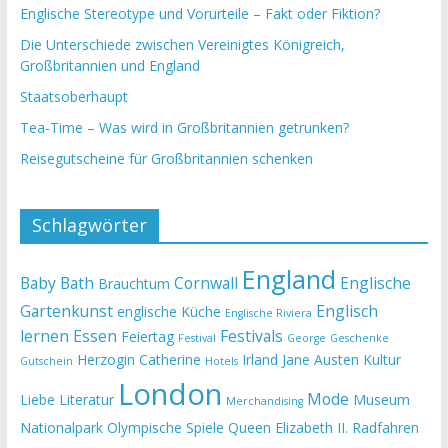
Englische Stereotype und Vorurteile – Fakt oder Fiktion?
Die Unterschiede zwischen Vereinigtes Königreich,
Großbritannien und England
Staatsoberhaupt
Tea-Time – Was wird in Großbritannien getrunken?
Reisegutscheine für Großbritannien schenken
Schlagwörter
England
Baby
Bath
Cornwall
Englische
Brauchtum
Gartenkunst
Englisch
englische Küche
Englische Riviera
lernen
Essen
Festivals
Feiertag
Festival
George
Geschenke
Herzogin Catherine
Irland
Jane Austen
Kultur
Gutschein
Hotels
London
Mode
Liebe
Literatur
Museum
Merchandising
Nationalpark
Olympische Spiele
Queen Elizabeth II.
Radfahren