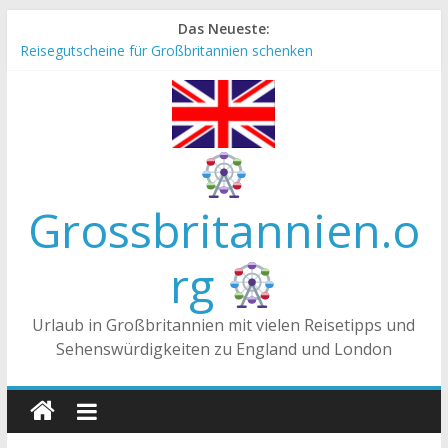
Zum
Das Neueste:
Inhalt
Reisegutscheine für Großbritannien schenken
springen
Englische Stereotype und Vorurteile – Fakt oder Fiktion?
Die Unterschiede zwischen Vereinigtes Königreich,
Großbritannien und England
Staatsoberhaupt
Tea-Time – Was wird in Großbritannien getrunken?
Grossbritannien.o
rg
Urlaub in Großbritannien mit vielen Reisetipps und
Sehenswürdigkeiten zu England und London