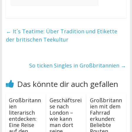
←
It´s Teatime: Über Tradition und Etikette
der britischen Teekultur
So ticken Singles in Großbritannien
→
Das könnte dir auch gefallen
Großbritann
Geschäftsrei
Großbritann
ien
se nach
ien mit dem
literarisch
London –
Fahrrad
entdecken:
wie kann
erkunden:
Eine Reise
man dort
Beliebte
auf den
seine
Routen