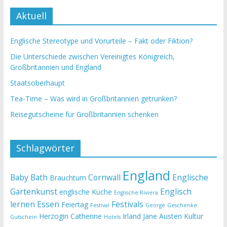
Aktuell
Englische Stereotype und Vorurteile – Fakt oder Fiktion?
Die Unterschiede zwischen Vereinigtes Königreich,
Großbritannien und England
Staatsoberhaupt
Tea-Time – Was wird in Großbritannien getrunken?
Reisegutscheine für Großbritannien schenken
Schlagwörter
England
Baby
Bath
Cornwall
Englische
Brauchtum
Gartenkunst
Englisch
englische Küche
Englische Riviera
lernen
Essen
Festivals
Feiertag
Festival
George
Geschenke
Herzogin Catherine
Irland
Jane Austen
Kultur
Gutschein
Hotels