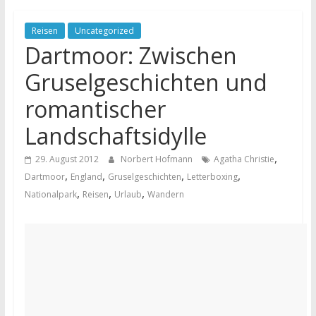
Reisen
Uncategorized
Dartmoor: Zwischen
Gruselgeschichten und
romantischer
Landschaftsidylle
,
29. August 2012
Norbert Hofmann
Agatha Christie
,
,
,
,
Dartmoor
England
Gruselgeschichten
Letterboxing
,
,
,
Nationalpark
Reisen
Urlaub
Wandern