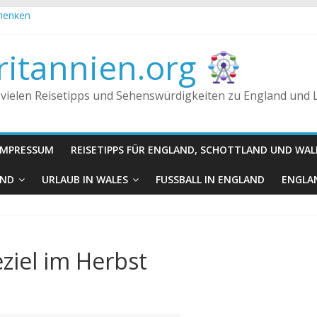
chenken
Fakt oder Fiktion?
 Königreich, Großbritannien und England
itannien.org
n getrunken?
 vielen Reisetipps und Sehenswürdigkeiten zu England und
IMPRESSUM
REISETIPPS FÜR ENGLAND, SCHOTTLAND UND WAL
AND
URLAUB IN WALES
FUSSBALL IN ENGLAND
ENGLAN
ziel im Herbst