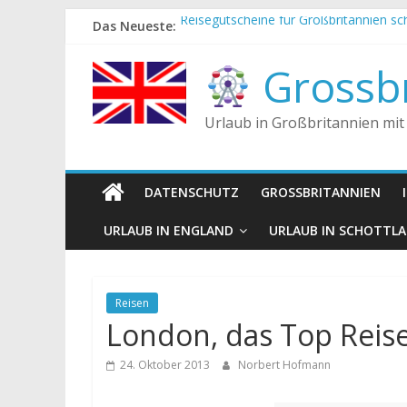
Zum
Das Neueste:
Reisegutscheine für Großbritannien s
Inhalt
Englische Stereotype und Vorurteile – 
springen
Die Unterschiede zwischen Vereinigtes
Grossbr
Staatsoberhaupt
Tea-Time – Was wird in Großbritannie
Urlaub in Großbritannien mit
DATENSCHUTZ
GROSSBRITANNIEN
URLAUB IN ENGLAND
URLAUB IN SCHOTTL
Reisen
London, das Top Reise
24. Oktober 2013
Norbert Hofmann