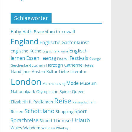
Schlagwörter
Baby
Bath
Cornwall
Brauchtum
England
Englische Gartenkunst
Englisch
englische Küche
Englische Riviera
lernen
Essen
Festivals
Feiertag
Festival
George
Herzogin Catherine
Geschenke
Gutschein
Hotels
Irland
Jane Austen
Kultur
Liebe
Literatur
London
Mode
Museum
Merchandising
Nationalpark
Olympische Spiele
Queen
Reise
Elizabeth II.
Radfahren
Reisegutschein
Schottland
Sport
Reisen
Shopping
Urlaub
Sprachreise
Themse
Strand
Wales
Wandern
Wellness
Whiskey