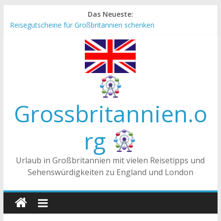
Zum
Das Neueste:
Inhalt
Reisegutscheine für Großbritannien schenken
springen
Englische Stereotype und Vorurteile – Fakt oder Fiktion?
Die Unterschiede zwischen Vereinigtes Königreich,
Großbritannien und England
Staatsoberhaupt
Tea-Time – Was wird in Großbritannien getrunken?
Grossbritannien.o
rg
Urlaub in Großbritannien mit vielen Reisetipps und
Sehenswürdigkeiten zu England und London