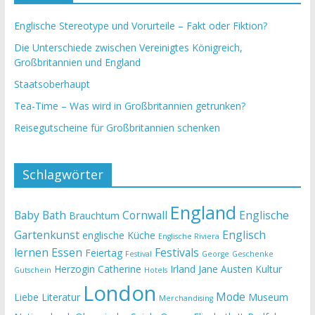
Englische Stereotype und Vorurteile – Fakt oder Fiktion?
Die Unterschiede zwischen Vereinigtes Königreich,
Großbritannien und England
Staatsoberhaupt
Tea-Time – Was wird in Großbritannien getrunken?
Reisegutscheine für Großbritannien schenken
Schlagwörter
England
Baby
Bath
Cornwall
Englische
Brauchtum
Gartenkunst
Englisch
englische Küche
Englische Riviera
lernen
Essen
Festivals
Feiertag
Festival
George
Geschenke
Herzogin Catherine
Irland
Jane Austen
Kultur
Gutschein
Hotels
London
Mode
Liebe
Literatur
Museum
Merchandising