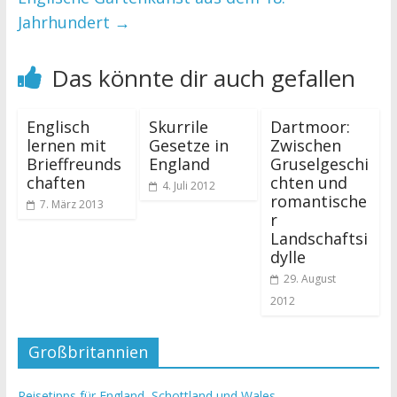
Jahrhundert
→
Das könnte dir auch gefallen
Englisch
Skurrile
Dartmoor:
lernen mit
Gesetze in
Zwischen
Brieffreunds
England
Gruselgeschi
chaften
chten und
4. Juli 2012
romantische
7. März 2013
r
Landschaftsi
dylle
29. August
2012
Großbritannien
Reisetipps für England, Schottland und Wales