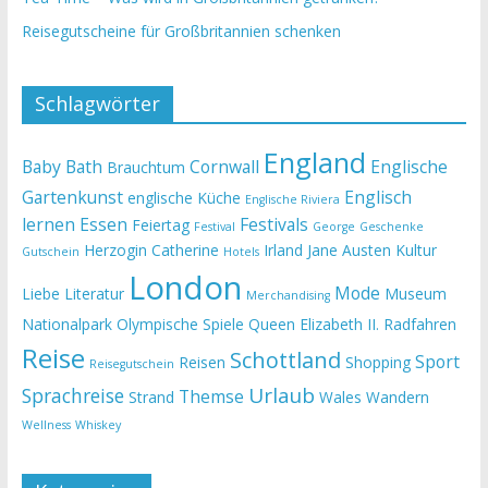
Reisegutscheine für Großbritannien schenken
Schlagwörter
England
Baby
Bath
Cornwall
Englische
Brauchtum
Gartenkunst
Englisch
englische Küche
Englische Riviera
lernen
Essen
Festivals
Feiertag
Festival
George
Geschenke
Herzogin Catherine
Irland
Jane Austen
Kultur
Gutschein
Hotels
London
Mode
Liebe
Literatur
Museum
Merchandising
Nationalpark
Olympische Spiele
Queen Elizabeth II.
Radfahren
Reise
Schottland
Sport
Reisen
Shopping
Reisegutschein
Urlaub
Sprachreise
Themse
Strand
Wales
Wandern
Wellness
Whiskey