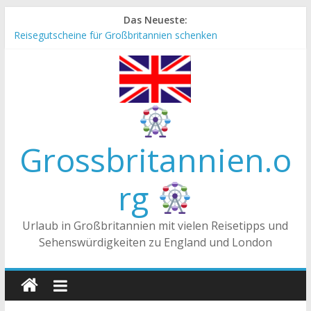
Zum
Das Neueste:
Inhalt
Reisegutscheine für Großbritannien schenken
springen
Englische Stereotype und Vorurteile – Fakt oder Fiktion?
Die Unterschiede zwischen Vereinigtes Königreich,
Großbritannien und England
Staatsoberhaupt
Tea-Time – Was wird in Großbritannien getrunken?
Grossbritannien.o
rg
Urlaub in Großbritannien mit vielen Reisetipps und
Sehenswürdigkeiten zu England und London