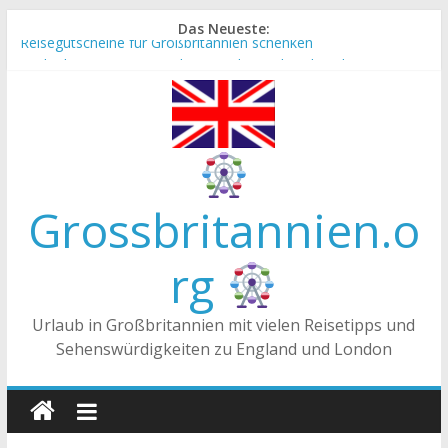
Zum
Das Neueste:
Inhalt
Reisegutscheine für Großbritannien schenken
Englische Stereotype und Vorurteile – Fakt oder Fiktion?
springen
Die Unterschiede zwischen Vereinigtes Königreich,
Großbritannien und England
Staatsoberhaupt
Tea-Time – Was wird in Großbritannien getrunken?
Grossbritannien.o
rg
Urlaub in Großbritannien mit vielen Reisetipps und
Sehenswürdigkeiten zu England und London