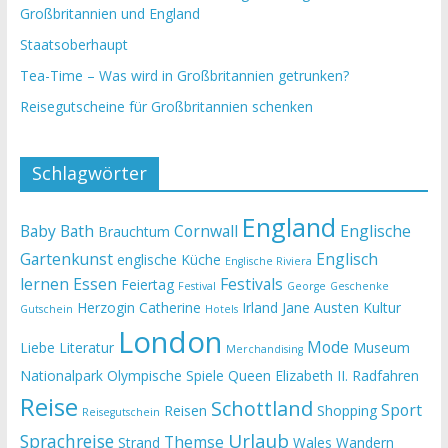
Großbritannien und England
Staatsoberhaupt
Tea-Time – Was wird in Großbritannien getrunken?
Reisegutscheine für Großbritannien schenken
Schlagwörter
England
Baby
Bath
Cornwall
Englische
Brauchtum
Gartenkunst
Englisch
englische Küche
Englische Riviera
lernen
Essen
Festivals
Feiertag
Festival
George
Geschenke
Herzogin Catherine
Irland
Jane Austen
Kultur
Gutschein
Hotels
London
Mode
Liebe
Literatur
Museum
Merchandising
Nationalpark
Olympische Spiele
Queen Elizabeth II.
Radfahren
Reise
Schottland
Sport
Reisen
Shopping
Reisegutschein
Urlaub
Sprachreise
Themse
Strand
Wales
Wandern