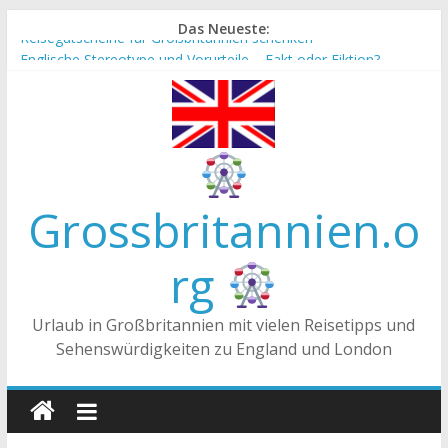
Zum
Das Neueste:
Reisegutscheine für Großbritannien schenken
Inhalt
Englische Stereotype und Vorurteile – Fakt oder Fiktion?
springen
Die Unterschiede zwischen Vereinigtes Königreich,
Großbritannien und England
Staatsoberhaupt
Tea-Time – Was wird in Großbritannien getrunken?
Grossbritannien.o
rg
Urlaub in Großbritannien mit vielen Reisetipps und
Sehenswürdigkeiten zu England und London