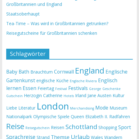
Großbritannien und England
Staatsoberhaupt
Tea-Time – Was wird in Großbritannien getrunken?
Reisegutscheine für Großbritannien schenken
Schlagwörter
England
Baby
Bath
Cornwall
Englische
Brauchtum
Gartenkunst
Englisch
englische Küche
Englische Riviera
lernen
Essen
Festivals
Feiertag
Festival
George
Geschenke
Herzogin Catherine
Irland
Jane Austen
Kultur
Gutschein
Hotels
London
Mode
Liebe
Literatur
Museum
Merchandising
Nationalpark
Olympische Spiele
Queen Elizabeth II.
Radfahren
Reise
Schottland
Sport
Reisen
Shopping
Reisegutschein
Urlaub
Sprachreise
Themse
Strand
Wales
Wandern